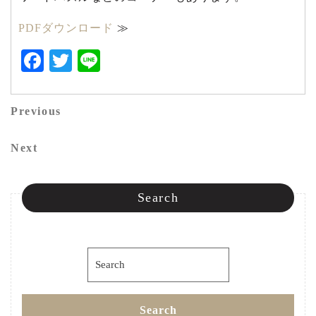
PDFダウンロード
≫
Facebook
Twitter
Line
投
Previous
Previous
稿
Post
Next
Next
ナ
Post
ビ
Search
ゲ
ー
Search
シ
for:
ョ
Search