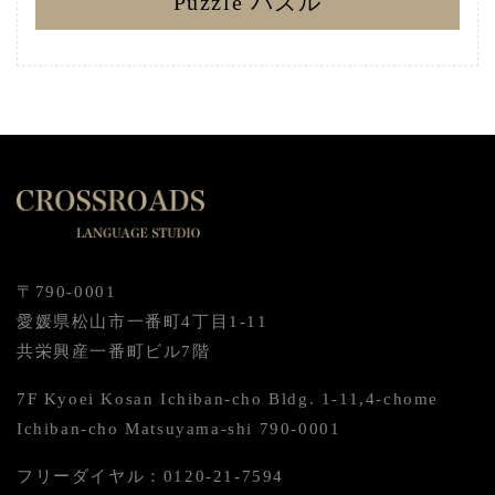
Puzzle パズル
〒790-0001
愛媛県松山市一番町4丁目1-11
共栄興産一番町ビル7階
7F Kyoei Kosan Ichiban-cho Bldg. 1-11,4-chome
Ichiban-cho Matsuyama-shi 790-0001
フリーダイヤル：0120-21-7594