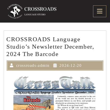
Skip
to
Ope
content
Men
CROSSROADS Language
Studio’s Newsletter December,
2024 The Barcode
crossroads-admin
2024-12-20