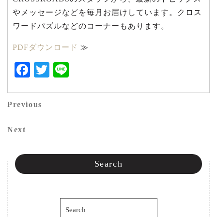
やメッセージなどを毎月お届けしています。クロス
ワードパズルなどのコーナーもあります。
PDFダウンロード
≫
Facebook
Twitter
Line
投
Previous
Previous
稿
Post
Next
Next
ナ
Post
ビ
Search
ゲ
ー
Search
シ