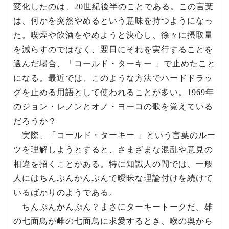
変化したのは、20世紀後半のことである。この言葉
は、何かを突然やめるという意味を持つようになっ
た。喫煙や飲酒をやめようと決心し、徐々に摂取量
を減らすのではなく、翌日にそれを実行することを
選んだ場合、「コールド・ターキー 」で止めたこと
になる。最近では、このような方法でハードドラッ
グを止める用語として使われることが多い。1969年
のジョン・レノンとオノ・ヨーコの歌を覚えている
だろうか？
実際、「コールド・ターキー 」という言葉のルー
ツを理解しようとすると、さまざまな混乱や意見の
相違を招くことがある。特に知識人の間では、一般
人にはちんぷんかんぷんで曖昧な理論付けを続けて
いるばかりのようである。
ちんぷんかんぷん？まさにターキートークだ。雄
の七面鳥が雌の七面鳥に求愛するとき、喉の奥から