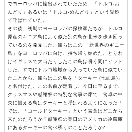
でヨーロッパに輸出されていたため、「トルコ-お
んどり」あるいは「トルコ-めんどり」という愛称
で呼ばれていた。
その後、初期のヨーロッパの探検家たちが、トルコ
原産のギニア鳥によく似た別の鳥が北米を歩き回っ
ているのを発見した。彼らはこの 「新世界のギニー
鳥」をヨーロッパに向け、持ち帰り始めた。とりわ
けイギリスで大当たりしたこの鳥は瞬く間にヒット
した。すでにトルコ地域から入っていた鳥に似てい
たことから、彼らはこの鳥を「ターキー (七面鳥)」
と名付けた。この名前が定着し、今日に至るまで、
クリスマスや感謝祭の特別な食事の席で、食卓の中
央に据える鳥はターキーと呼ばれるようになった！
では、「コールドターキー」という言葉はどこから
来たのだろうか？感謝祭の翌日のアメリカの冷蔵庫
にあるターキーの食べ残りのことだろうか?