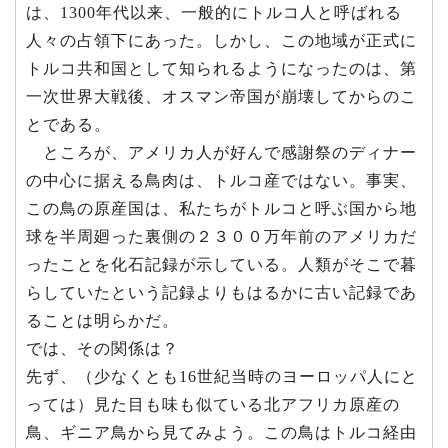
は、1300年代以来、一般的にトルコ人と呼ばれる
人々の占領下にあった。しかし、この地域が正式に
トルコ共和国として知られるようになったのは、第
一次世界大戦後、オスマン帝国が崩壊してからのこ
とである。
ところが、アメリカ人が好んで感謝祭のディナー
の中心に据える鳥肉は、トルコ産ではない。事実、
この鳥の原産国は、私たちがトルコと呼ぶ国から地
球を半周廻った裏側の２３００万年前のアメリカだ
ったことを化石記録が示している。人類がそこで暮
らしていたという記録よりもはるかに古い記録であ
ることは明らかだ。
では、その関係は？
先ず、（少なくとも16世紀当時のヨーロッパ人にと
っては）見た目も味も似ている北アフリカ原産の
鳥、ギニア鳥から見てみよう。この鳥はトルコ経由