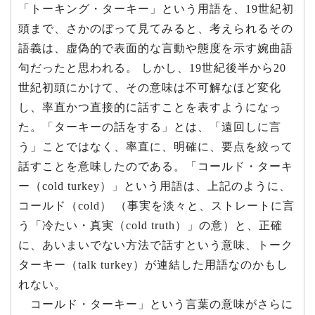
「トーキング・ターキー」という用語を、19世紀初
頭まで、さかのぼって見てみると、考えられるその
語義は、虚偽的で表面的な言動や態度を示す婉曲語
句だったと思われる。 しかし、19世紀後半から20
世紀初頭にかけて、その意味は不可解なほど変化
し、率直かつ直接的に話すことを表すようになっ
た。「ターキーの話をする」とは、「遠回しに言
う」ことではなく、率直に、明確に、要点を絞って
話すことを意味したのである。「コールド・ターキ
ー（cold turkey）」という用語は、上記のように、
コールド（cold） （事実を淡々と、ストレートに言
う「冷たい・真実（cold truth）」の意）と、正確
に、あいまいでない方法で話すという意味、トーク
ターキー（talk turkey）が連結した用語なのかもし
れない。
コールド・ターキー」という言葉の意味がさらに