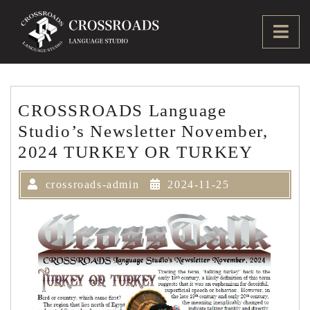
Skip
to
Ope
content
Men
CROSSROADS Language
Studio’s Newsletter November,
2024 TURKEY OR TURKEY
crossroads-admin
2024-11-25