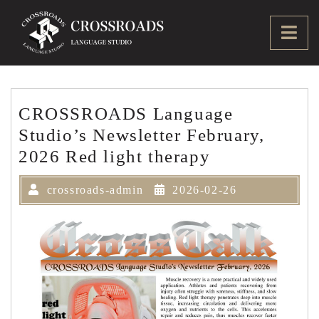
Skip
to
Ope
content
Men
CROSSROADS Language
Studio’s Newsletter February,
2026 Red light therapy
crossroads-admin
2026-02-26