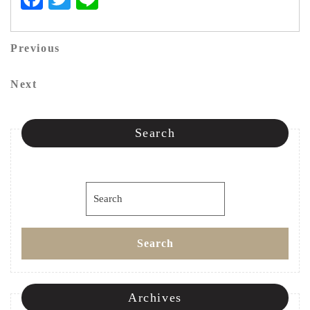
投
Previous
Previous
稿
Post
Next
Next
ナ
Post
ビ
Search
ゲ
ー
Search
シ
for:
ョ
Search
ン
Archives