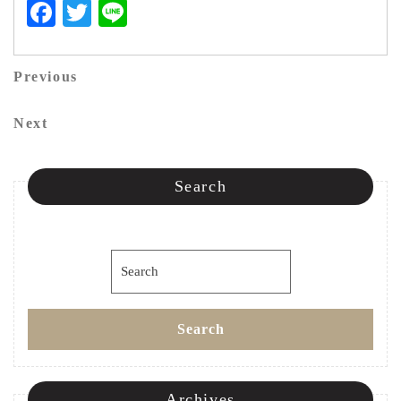
Facebook
Twitter
Line
投
Previous
Previous
稿
Post
Next
Next
ナ
Post
ビ
Search
ゲ
ー
Search
シ
for:
ョ
Search
ン
Archives