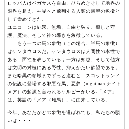
ロッパ人はペガサスを自由、ひらめきそして地界の
限界を超え、神界へと飛翔する人類の願望の象徴と
して崇めてきた。
ユニコーンは純潔、無垢、自由と独立、癒しと守
護、魔法、そして神の導きを象徴している。
もう一つの馬の象徴（この場合、半馬の象徴）
はケンタウロスだ。ケンタウロスは人間性の本性で
ある二面性を表している；一方は知恵、そして他方
は文明の対極にある野性、抑えがたい欲望である。
また暗黒の領域までずっと進むと、スコットランド
の伝説に登場する邪悪な馬、悪夢（nightmareナイト
メア）の起源と言われるケルピーがいる-「メア」
は、英語の「メア（雌馬）」に由来している。
今年、あなたがどの象徴を選ばれても、私たちの願
いは・・・