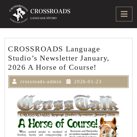
Skip
to
Ope
content
Men
CROSSROADS Language
Studio’s Newsletter January,
2026 A Horse of Course!
crossroads-admin
2026-01-23