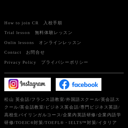
How to join CR 入校手順
Trial lesson 無料体験レッスン
Onlin lessons オンラインレッスン
Contact お問合せ
Privacy Policy プライバシーポリシー
松山 英会話/フランス語教室/外国語スクール/英会話ス
クール/英会話教室/ビジネス英会話/専門ビジネス英語/
高校生バイリンガルコース/企業内英語研修/企業内語学
研修/TOEIC®対策/TOEFL®・IELTS™対策/イタリア