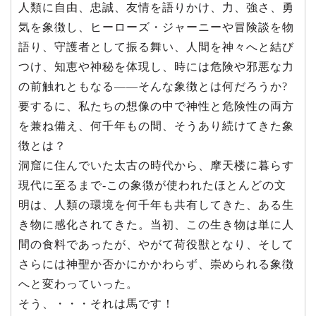
人類に自由、忠誠、友情を語りかけ、力、強さ、勇
気を象徴し、ヒーローズ・ジャーニーや冒険談を物
語り、守護者として振る舞い、人間を神々へと結び
つけ、知恵や神秘を体現し、時には危険や邪悪な力
の前触れともなる――そんな象徴とは何だろうか?
要するに、私たちの想像の中で神性と危険性の両方
を兼ね備え、何千年もの間、そうあり続けてきた象
徴とは？
洞窟に住んでいた太古の時代から、摩天楼に暮らす
現代に至るまで-この象徴が使われたほとんどの文
明は、人類の環境を何千年も共有してきた、ある生
き物に感化されてきた。当初、この生き物は単に人
間の食料であったが、やがて荷役獣となり、そして
さらには神聖か否かにかかわらず、崇められる象徴
へと変わっていった。
そう、・・・それは馬です！