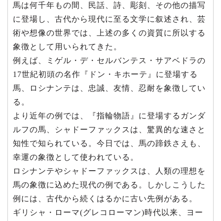
馬は何千年もの間、民話、詩、彫刻、その他の描写
に登場し、古代から現代に至る文学に叙述され、芸
術や想像の世界では、上述の多くの資質に所以する
象徴として用いられてきた。
例えば、ミゲル・デ・セルバンテス・サアベドラの
17世紀初頭の名作『ドン・キホーテ』に登場する
馬、ロシナンテは、忠誠、友情、忍耐を象徴してい
る。
より近年の例では、『指輪物語』に登場するガンダ
ルフの馬、シャドーファックスは、驚異的な速さと
知性で知られている。今日では、馬の蹄鉄さえも、
幸運の象徴として使われている。
ロシナンテやシャドーファックスは、人類の理想を
馬の象徴に込めた現代の例である。しかしこうした
例には、古代から続くはるかに古い先例がある。
ギリシャ・ローマ(グレコローマン)時代以来、ヨー