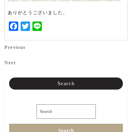
ありがとうございました。
Facebook
Twitter
Line
投
Previous
Previous
稿
Post
Next
Next
ナ
Post
ビ
Search
ゲ
ー
Search
シ
for:
ョ
Search