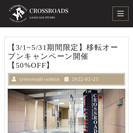
Skip
to
Ope
content
Men
【3/1~5/31期間限定】移転オー
プンキャンペーン開催
【50%OFF】
crossroads-admin
2022-02-25