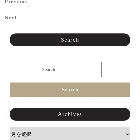
投
Previous
Previous
稿
Post
Next
Next
ナ
Post
ビ
Search
ゲ
ー
Search
シ
for:
ョ
Search
ン
Archives
Archives