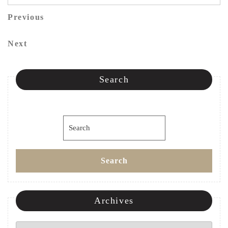
投
Previous
Previous
稿
Post
Next
Next
ナ
Post
ビ
Search
ゲ
ー
Search
シ
for:
ョ
Search
ン
Archives
Archives