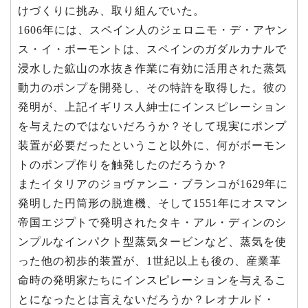
けづくりに挑み、取り組んでいた。
1606年には、スペイン人のジェロニモ・デ・アヤン
ス・イ・ボーモントは、スペインのガダルカナルで
浸水した鉱山の水抜き作業に有効に活用された蒸気
動力のポンプを開発し、その特許を取得した。彼の
発明が、上記イギリス人紳士にインスピレーション
を与えたのではないだろうか？そして現実にポンプ
装置が必要だったということ以外に、何がボーモン
トのポンプ作りを触発したのだろうか？
またイタリアのジョヴァンニ・ブランコが1629年に
発明した円筒形の脱進機、そして1551年にオスマン
帝国エジプトで発明されたタキ・アル・ディンのシ
ンプルなインパクト型蒸気タービンなど、蒸気を使
った他の初歩的装置が、1世紀以上も後の、産業革
命時の発明家たちにインスピレーションを与えるこ
とになったとは言えないだろうか？レオナルド・