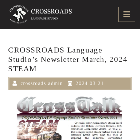
Skip
to
Ope
content
Men
CROSSROADS Language
Studio’s Newsletter March, 2024
STEAM
crossroads-admin
2024-03-21