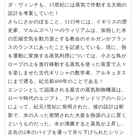
ダ・ヴィンチも、15世紀には蒸気で作動する大砲の
設計を考案していた！
さらにさかのぼること、1125年には、イギリスの歴
史家、マルムズベリーのウィリアムは、加熱した水
の圧縮空気を動力源とする教会のオルガンがフラン
スのランスにあったことを記述している。現に、熱
を運動に変換する蒸気利用については、小さな鳥が
ロープの上を進行移動する蒸気を使った装置で人々
を楽しませた古代ギリシャの数学者、アルキュタス
にまで遡る。紀元前400年のことである！
エンジンとして認識される最古の蒸気制御機器は、
ローマ時代のエジプト、アレクサンドリアのヘロン
によって、紀元1世紀に発明された。彼の設計は斬
新で、水の入った密閉された大釜を熱源の上に置く
というものだった。水が沸騰すると蒸気が上昇し、
左右の2本のパイプを通って吊り下げられたシリン